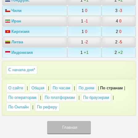
Гондурас
1
+1
2
+2
Чили
1
0
3
-3
Иран
1
-1
4
0
Киргизия
1
0
2
0
Литва
1
-2
2
-5
Индонезия
1
+1
2
+2
C начала дня*
О сайте
|
Общая
|
По часам
|
По дням
|
По странам
|
По операторам
|
По платформам
|
По браузерам
|
По Онлайн
|
По реферу
Главная