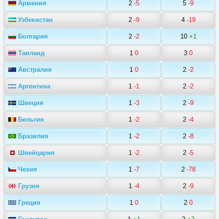
Армения
2
-5
5
-9
Узбекистан
2
-9
4
-19
Болгария
2
-2
10
+1
Таиланд
1
0
3
0
Австралия
1
0
2
-2
Аргентина
1
-1
2
-2
Швеция
1
-3
2
-9
Бельгия
1
-2
2
-4
Бразилия
1
-2
2
-8
Швейцария
1
-2
2
-5
Чехия
1
-7
2
-78
Грузия
1
-4
2
-9
Греция
1
0
2
0