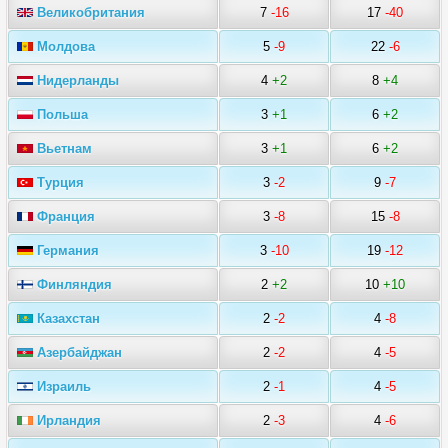
Великобритания
7
-16
17
-40
Молдова
5
-9
22
-6
Нидерланды
4
+2
8
+4
Польша
3
+1
6
+2
Вьетнам
3
+1
6
+2
Турция
3
-2
9
-7
Франция
3
-8
15
-8
Германия
3
-10
19
-12
Финляндия
2
+2
10
+10
Казахстан
2
-2
4
-8
Азербайджан
2
-2
4
-5
Израиль
2
-1
4
-5
Ирландия
2
-3
4
-6