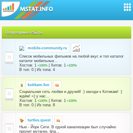
Популярные сайты
mobile-community.ru
Список мобильных фильмов на любой вкус и топ каталог
31
каталог мобильных...
Хостов: 1
| Хитов: 1
+100%
+100%
В топ: 0 | Из топа: 4
kotikam.fun
Социальная сеть любви и друзей! :) заходи к Котикам! :)
32
ждём! =) у нас...
Хостов: 1
| Хитов: 1
+100%
+100%
В топ: 0 | Из топа: 8
turtles.quest
Нью - Йорк Сити. В одной канализации был случайно
33
пролит мутаген, бла...