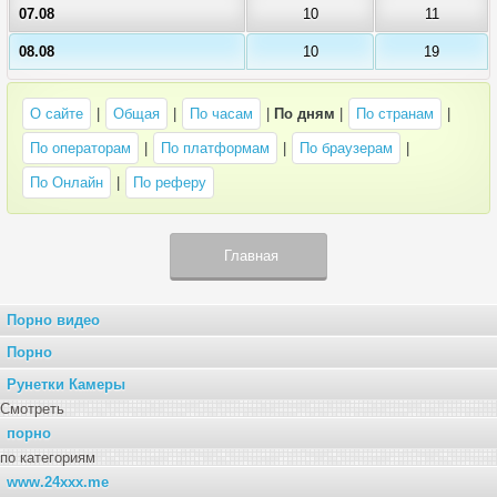
07.08
10
11
08.08
10
19
О сайте
|
Общая
|
По часам
|
По дням
|
По странам
|
По операторам
|
По платформам
|
По браузерам
|
По Онлайн
|
По реферу
Главная
Порно видео
Порно
Рунетки Камеры
Смотреть
порно
по категориям
www.24xxx.me