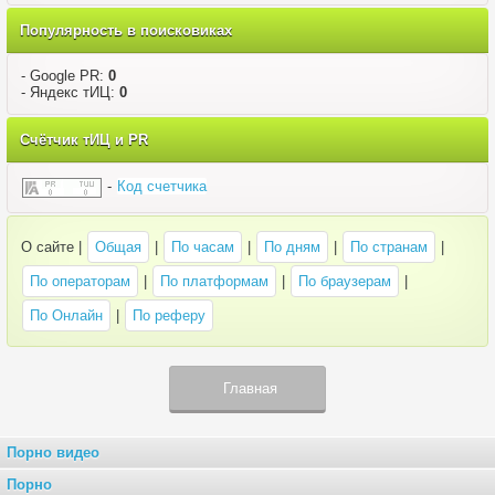
Популярность в поисковиках
- Google PR:
0
- Яндекс тИЦ:
0
Счётчик тИЦ и PR
-
Код счетчика
О сайте |
Общая
|
По часам
|
По дням
|
По странам
|
По операторам
|
По платформам
|
По браузерам
|
По Онлайн
|
По реферу
Главная
Порно видео
Порно