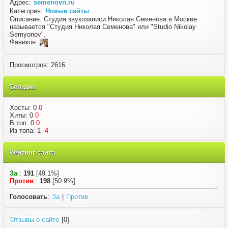
Адрес:
semenovn.ru
Категория:
Новые сайты
Описание: Студия звукозаписи Николая Семенова в Москве
называется "Студия Николая Семенова" или "Studio Nikolay
Semyonov".
Фавикон:
Просмотров: 2616
Сегодня
Хосты: 0
0
Хиты: 0
0
В топ: 0
0
Из топа: 1
-4
Рейтинг сайта
За
:
191
[49.1%]
Против
:
198
[50.9%]
Голосовать
:
За
|
Против
Отзывы о сайте
[0]