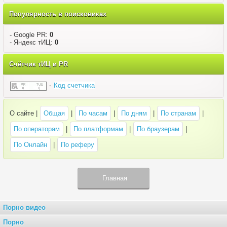
Популярность в поисковиках
- Google PR:
0
- Яндекс тИЦ:
0
Счётчик тИЦ и PR
-
Код счетчика
О сайте |
Общая
|
По часам
|
По дням
|
По странам
|
По операторам
|
По платформам
|
По браузерам
|
По Онлайн
|
По реферу
Главная
Порно видео
Порно