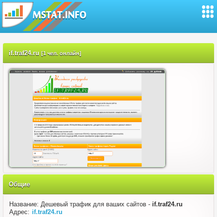
if.traf24.ru
[1 чел. онлайн]
Общие
Название: Дешевый трафик для ваших сайтов -
if.traf24.ru
Адрес:
if.traf24.ru