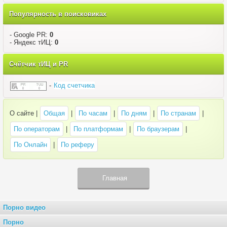
Популярность в поисковиках
- Google PR:
0
- Яндекс тИЦ:
0
Счётчик тИЦ и PR
-
Код счетчика
О сайте |
Общая
|
По часам
|
По дням
|
По странам
|
По операторам
|
По платформам
|
По браузерам
|
По Онлайн
|
По реферу
Главная
Порно видео
Порно