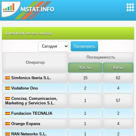
kinotik.lat
[40 чел. онлайн]
Посещаемость
Оператор
Хосты
Хиты
Simfonics Iberia S.L.
15
62
Vodafone Ono
2
4
Concisa, Comunicacion,
1
57
Marketing y Servicios S.L.
Fundacion TECNALIA
1
2
Orange Espana
1
4
RAN Networks S.L.
1
2