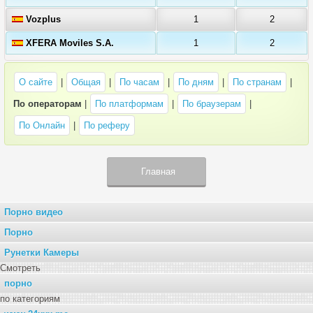
Vozplus
1
2
XFERA Moviles S.A.
1
2
О сайте
|
Общая
|
По часам
|
По дням
|
По странам
|
По операторам
|
По платформам
|
По браузерам
|
По Онлайн
|
По реферу
Главная
Порно видео
Порно
Рунетки Камеры
Смотреть
порно
по категориям